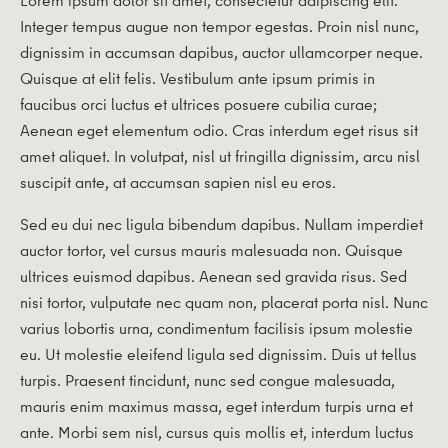
Integer tempus augue non tempor egestas. Proin nisl nunc,
dignissim in accumsan dapibus, auctor ullamcorper neque.
Quisque at elit felis. Vestibulum ante ipsum primis in
faucibus orci luctus et ultrices posuere cubilia curae;
Aenean eget elementum odio. Cras interdum eget risus sit
amet aliquet. In volutpat, nisl ut fringilla dignissim, arcu nisl
suscipit ante, at accumsan sapien nisl eu eros.
Sed eu dui nec ligula bibendum dapibus. Nullam imperdiet
auctor tortor, vel cursus mauris malesuada non. Quisque
ultrices euismod dapibus. Aenean sed gravida risus. Sed
nisi tortor, vulputate nec quam non, placerat porta nisl. Nunc
varius lobortis urna, condimentum facilisis ipsum molestie
eu. Ut molestie eleifend ligula sed dignissim. Duis ut tellus
turpis. Praesent tincidunt, nunc sed congue malesuada,
mauris enim maximus massa, eget interdum turpis urna et
ante. Morbi sem nisl, cursus quis mollis et, interdum luctus